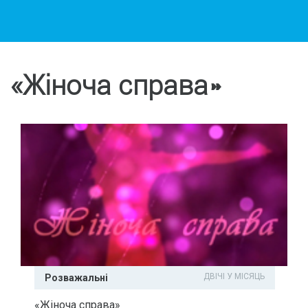
«Жіноча справа»
ДВІЧІ У МІСЯЦЬ
Розважальні
«Жіноча справа»