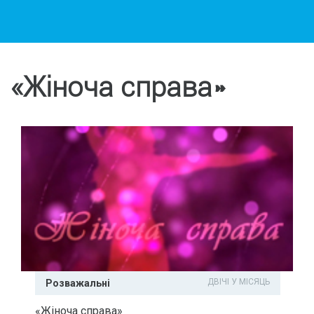
«Жіноча справа»
ДВІЧІ У МІСЯЦЬ
Розважальні
«Жіноча справа»