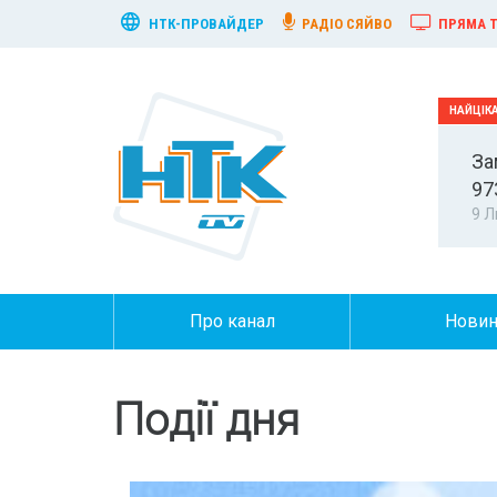
НТК-ПРОВАЙДЕР
РАДІО СЯЙВО
ПРЯМА Т
За
97
9 Л
Про канал
Нови
Події дня