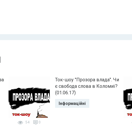
и
за
Ток-шоу "Прозора влада". Чи
є свобода слова в Коломиї?
(01.06.17)
Інформаційні
54
0