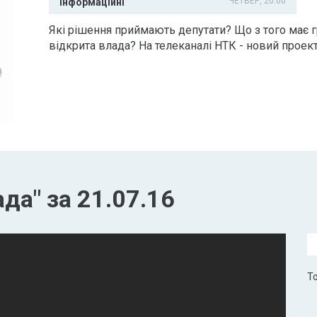
ЧЕТВЕР, 20:00
Інформаційні
Які рішення приймають депутати? Що з того має 
відкрита влада? На телеканалі НТК - новий проект
да" за 21.07.16
То