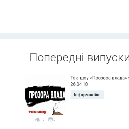
Попередні випуск
Ток-шоу «Прозора влада» 
26.04.18
Інформаційні
0
0