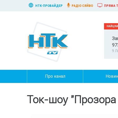
НТК-ПРОВАЙДЕР
РАДІО СЯЙВО
ПРЯМА Т
За
97
9 Л
Про канал
Нови
Ток-шоу "Прозора