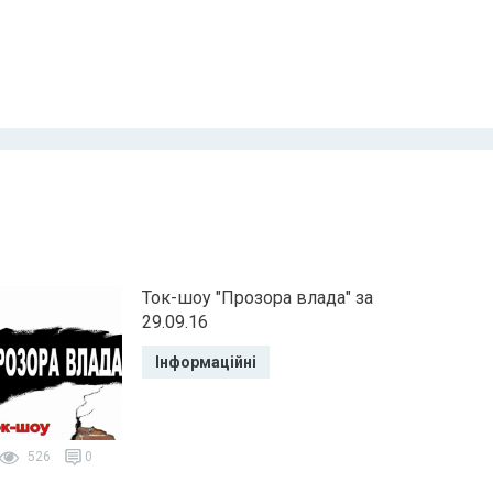
Ток-шоу "Прозора влада" за
29.09.16
Інформаційні
526
0
56