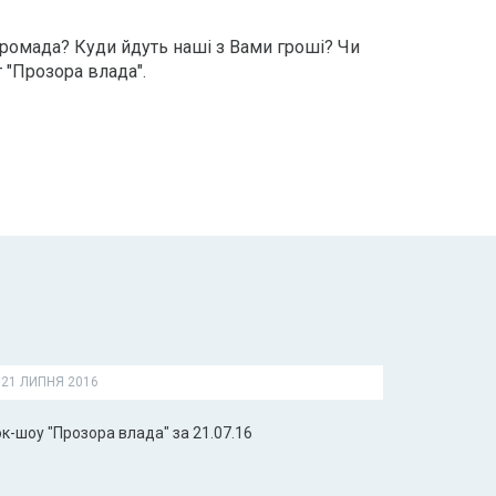
громада? Куди йдуть наші з Вами гроші? Чи
 "Прозора влада".
21 ЛИПНЯ 2016
к-шоу "Прозора влада" за 21.07.16