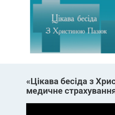
«Цікава бесіда з Хри
медичне страхуванн