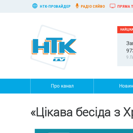
НТК-ПРОВАЙДЕР
РАДІО СЯЙВО
ПРЯМА Т
За
97
9 Л
Про канал
Нови
«Цікава бесіда з