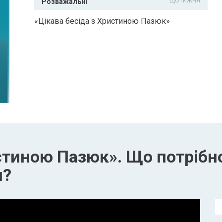
ЩОТИЖНЯ
Розважальні
«Цікава бесіда з Христиною Пазюк»
стиною Пазюк». Що потрібно
я?