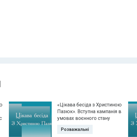
и
ю
«Цікава бесіда з Христиною
Пазюк». Вступна кампанія в
с
умовах воєнного стану
Розважальні