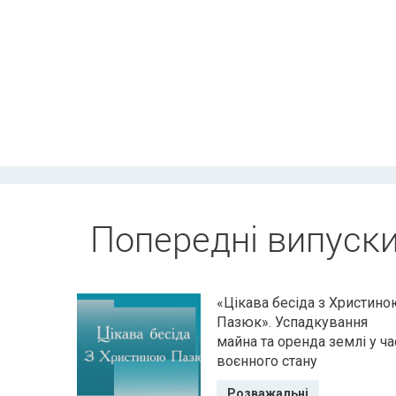
Попередні випуск
«Цікава бесіда з Христино
Пазюк». Успадкування
майна та оренда землі у ча
воєнного стану
Розважальні